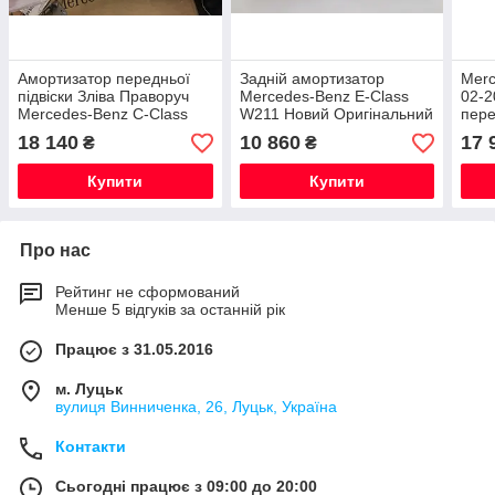
Амортизатор передньої
Задній амортизатор
Merc
підвіски Зліва Праворуч
Mercedes-Benz E-Class
02-2
Mercedes-Benz C-Class
W211 Новий Оригінальний
пере
W205 Новий Оригінальний
18 140
10 860
17 
₴
₴
Купити
Купити
Про нас
Рейтинг не сформований
Менше 5 відгуків за останній рік
Працює з 31.05.2016
м. Луцьк
вулиця Винниченка, 26, Луцьк, Україна
Контакти
Сьогодні працює з 09:00 до 20:00