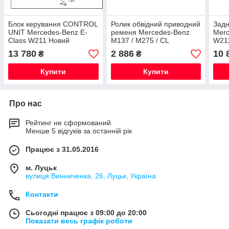
Блок керування CONTROL
Ролик обвідний приводний
Задн
UNIT Mercedes-Benz E-
ременя Mercedes-Benz
Merc
Class W211 Новий
M137 / M275 / CL
W211
Оригінал
C215/C216 / S W220/W221
13 780
2 886
10 
₴
₴
/ SL R230
Купити
Купити
Про нас
Рейтинг не сформований
Менше 5 відгуків за останній рік
Працює з 31.05.2016
м. Луцьк
вулиця Винниченка, 26, Луцьк, Україна
Контакти
Сьогодні працює з 09:00 до 20:00
Показати весь графік роботи