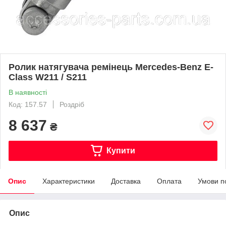
Ролик натягувача ремінець Mercedes-Benz E-
Class W211 / S211
В наявності
Код: 157.57
Роздріб
8 637
₴
Купити
Опис
Характеристики
Доставка
Оплата
Умови п
Опис