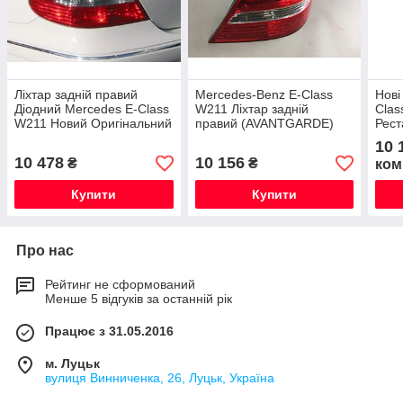
Ліхтар задній правий
Mercedes-Benz E-Class
Нові
Діодний Mercedes E-Class
W211 Ліхтар задній
Clas
W211 Новий Оригінальний
правий (AVANTGARDE)
Рест
Новий Оригінальний
10 
10 478
10 156
₴
₴
ком
Купити
Купити
Про нас
Рейтинг не сформований
Менше 5 відгуків за останній рік
Працює з 31.05.2016
м. Луцьк
вулиця Винниченка, 26, Луцьк, Україна