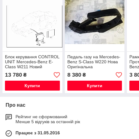
Блок керування CONTROL
Педаль газу на Mercedes-
Рам
UNIT Mercedes-Benz E-
Benz S-Class W220 Нова
Прот
Class W211 Новий
Оригінальна
Benz
Оригінал
Нови
13 780
8 380
3 8
₴
₴
Купити
Купити
Про нас
Рейтинг не сформований
Менше 5 відгуків за останній рік
Працює з 31.05.2016