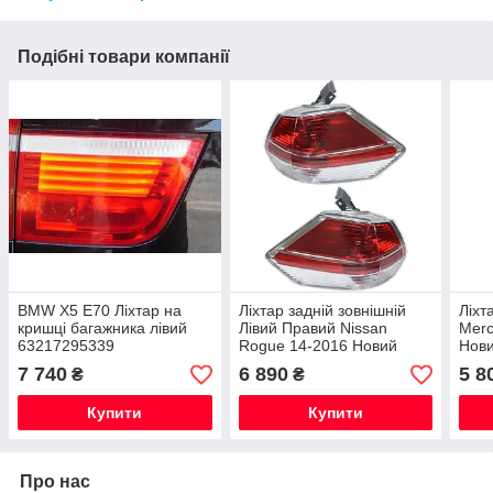
Подібні товари компанії
BMW X5 E70 Ліхтар на
Ліхтар задній зовнішній
Ліхт
кришці багажника лівий
Лівий Правий Nissan
Mer
63217295339
Rogue 14-2016 Новий
Нови
Оригінальний
7 740
6 890
5 8
₴
₴
Купити
Купити
Про нас