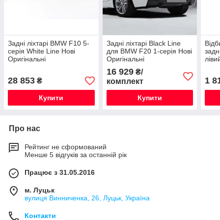
Задні ліхтарі BMW F10 5-
Задні ліхтарі Black Line
Відб
серія White Line Нові
для BMW F20 1-серія Нові
задн
Оригінальні
Оригінальні
ліви
Нови
16 929
₴/
28 853
1 8
₴
комплект
Купити
Купити
Про нас
Рейтинг не сформований
Менше 5 відгуків за останній рік
Працює з 31.05.2016
м. Луцьк
вулиця Винниченка, 26, Луцьк, Україна
Контакти