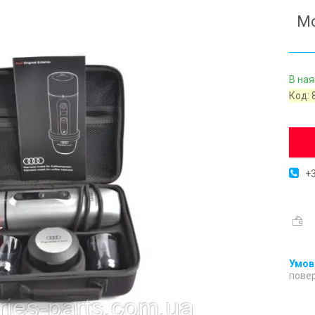
Мо
В ная
Код:
+3
повер