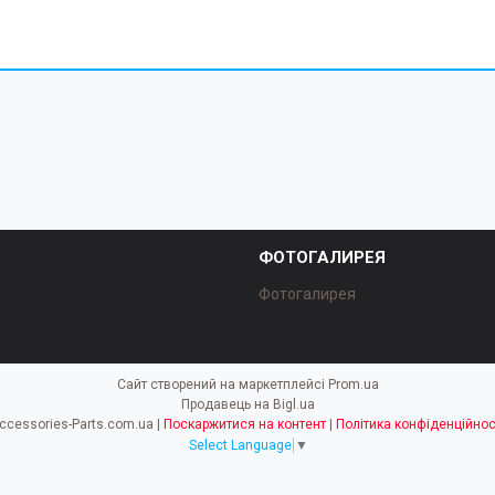
ФОТОГАЛИРЕЯ
Фотогалирея
Сайт створений на маркетплейсі
Prom.ua
Продавець на Bigl.ua
Accessories-Parts.com.ua |
Поскаржитися на контент
|
Політика конфіденційнос
Select Language
▼