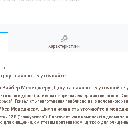
Характеристики
ьна.
іну і наявність уточняйте
на Вайбер Менеджеру , Ціну та наявність уточнюйт
ти кави в дорозі, але вона не призначена для активної постійно
pads". Тривалість приготування приблизно дві з половиною хвили
Вайбер Менеджеру, Ціну та наявність уточнюйте в менед
тки 12 В ("прикурювач"). Постачається в комплекті з двома ча
ою для очищення, сміттєвим контейнером, щіткою для очищення 