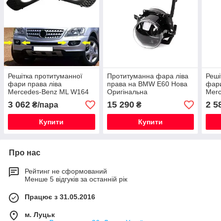
Решітка протитуманної
Протитуманна фара ліва
Реші
фари права ліва
права на BMW E60 Нова
фари
Mercedes-Benz ML W164
Оригінальна
Merc
Нова Оригінальна
Нова
3 062
15 290
2 5
₴/пара
₴
Купити
Купити
Про нас
Рейтинг не сформований
Менше 5 відгуків за останній рік
Працює з 31.05.2016
м. Луцьк