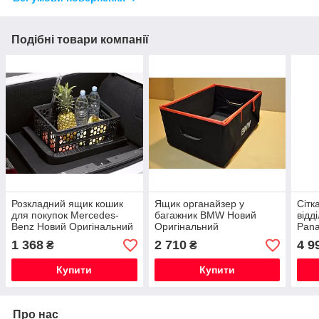
Подібні товари компанії
Розкладний ящик кошик
Ящик органайзер у
Сітк
для покупок Mercedes-
багажник BMW Новий
відд
Benz Новий Оригінальний
Оригінальний
Pana
Ори
1 368
2 710
4 9
₴
₴
Купити
Купити
Про нас