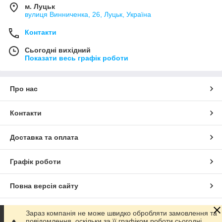
м. Луцьк
вулиця Винниченка, 26, Луцьк, Україна
Контакти
Сьогодні вихідний
Показати весь графік роботи
Про нас
Контакти
Доставка та оплата
Графік роботи
Повна версія сайту
Сайт створено на маркетплейсі
Prom.ua
Зараз компанія не може швидко обробляти замовлення та
повідомлення, оскільки за її графіком роботи сьогодні