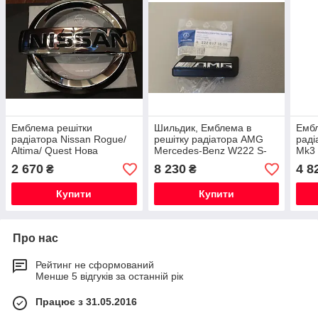
Емблема решітки
Шильдик, Емблема в
Ембл
радіатора Nissan Rogue/
решітку радіатора AMG
раді
Altima/ Quest Нова
Mercedes-Benz W222 S-
Mk3 
Оригінальна
Class Нова Оригінальна
Нова
2 670
8 230
4 8
₴
₴
Купити
Купити
Про нас
Рейтинг не сформований
Менше 5 відгуків за останній рік
Працює з 31.05.2016