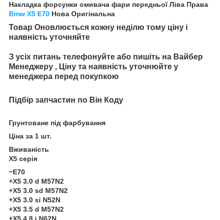
Накладка форсунки омивача фари передньої Ліва Права
Bmw X5 E70
Нова Оригінальна
Товар Оновлюється кожну неділю тому ціну і
наявність уточняйте
З усіх питань телефонуйте або пишіть на Вайбер
Менеджеру , Ціну та наявність уточнюйте у
менеджера перед покупкою
Підбір запчастин по Він Коду
Грунтоване під фарбування
Ціна за 1 шт.
Вживаність
X5 серія
−E70
+X5 3.0 d M57N2
+X5 3.0 sd M57N2
+X5 3.0 si N52N
+X5 3.5 d M57N2
+X5 4.8 i N62N