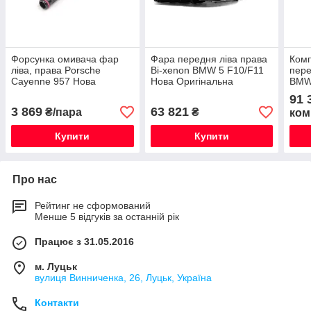
Форсунка омивача фар
Фара передня ліва права
Комп
ліва, права Porsche
Bi-xenon BMW 5 F10/F11
пер
Cayenne 957 Нова
Нова Оригінальна
BMW 
Оригінальна
Ориг
91 
3 869
63 821
₴/пара
₴
ком
Купити
Купити
Про нас
Рейтинг не сформований
Менше 5 відгуків за останній рік
Працює з 31.05.2016
м. Луцьк
вулиця Винниченка, 26, Луцьк, Україна
Контакти