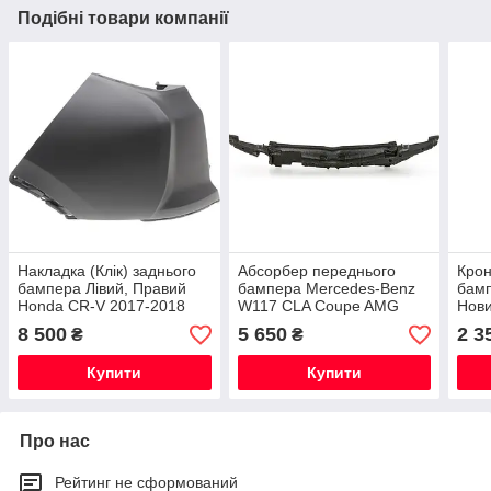
Подібні товари компанії
Накладка (Клік) заднього
Абсорбер переднього
Крон
бампера Лівий, Правий
бампера Mercedes-Benz
бамп
Honda CR-V 2017-2018
W117 CLA Coupe AMG
Нови
Нова Оригінальна
Рестайлінг Новий
8 500
5 650
2 3
₴
₴
Оригінальний
Купити
Купити
Про нас
Рейтинг не сформований