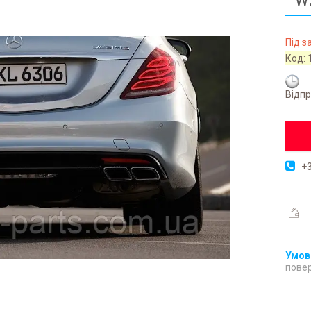
W
Під 
Код:
Відпр
+3
повер