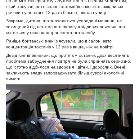
по астмі з Університету Саутгемптона Стівеном Холгейтом,
який з'ясував, що в салоні автомобіля кількість шкідливих
речовин у повітрі в 12 разів більше, ніж на вулиці.
Зокрема, дитина, що знаходиться усередині машини, не
захищений від негативного впливу шкідливих речовин, що
містяться у вихлопах транспортного засобу.
Раніше британські вчені з'ясували, що в салоні авто
концентрація токсинів у 12 разів вище, ніж на повітрі.
Девід Кінг впевнений, що протягом останніх двох десятиліть
проблема забруднення повітря не була сприйнята серйозно,
що істотно відбилося на здоров'я і дітей, і дорослих. Вчені
закликають владу запроваджувати більш суворі екологічні
вимоги.