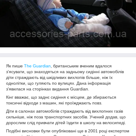
Як пише
The Guardian
, британським вченим вдалося
з'ясувати, що знаходяться на задньому сидінні автомобілів
діти страждають від шкідливих вихлопів більше, ніж їх
однолітки, що гуляють по вулицях. Дана інформація
з'явилася на сторінках видання Guardian.
Кінг вважає, що заднє сидіння є місцем, де збираються
токсичні відходи з машин, які проїжджають повз.
Діти в салонах автомобілів страждають від вихлопних газів
сильніше, ніж поза транспортних засобів. Учений додав, що
дорослим слід привчати дітей їздити в школу на велосипеді.
Подібні висновки були опубліковані ще в 2001 році експертом