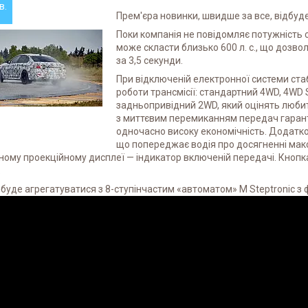
в.
Прем'єра новинки, швидше за все, відбуде
Поки компанія не повідомляє потужність 
може скласти близько 600 л. с., що дозво
за 3,5 секунди.
При відключеній електронної системи ста
роботи трансмісії: стандартний 4WD, 4WD Sp
задньопривідний 2WD, який оцінять любит
з миттєвим перемиканням передач гарант
одночасно високу економічність. Додатк
що попереджає водія про досягненні макс
ому проекційному дисплеї — індикатор включеній передачі. Кнопк
.
буде агрегатуватися з 8-ступінчастим «автоматом» M Steptronic з ф