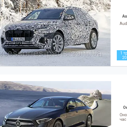
Au
Aud
1 т
20
О
Оно
час