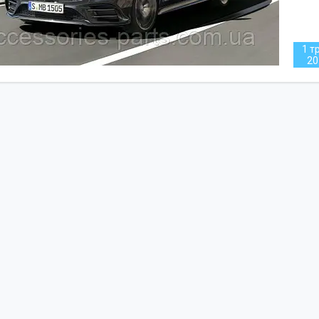
1 т
20