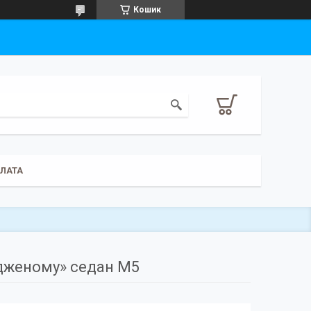
Кошик
ПЛАТА
дженому» седан M5