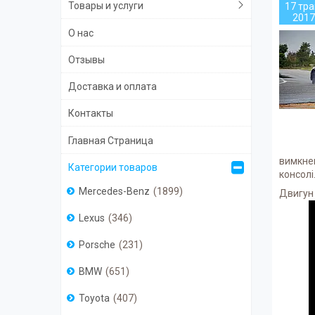
Товары и услуги
17 тра
2017
О нас
Отзывы
Доставка и оплата
Контакты
Главная Страница
вимкнен
Категории товаров
консолі
Mercedes-Benz
1899
Двигун 
Lexus
346
Porsche
231
BMW
651
Toyota
407