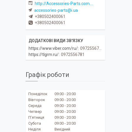
http://Accessories-Parts.com.ua
accessories-parts@i.ua
+380502400061
+380502400061
https://www.viber.com/ru/
0972556781
https://tlgrm.ru/
0972556781
Графік роботи
Понеділок
09:00
20:00
Вівторок
09:00
20:00
Середа
09:00
20:00
Четвер
09:00
20:00
Пʼятниця
09:00
20:00
Субота
09:00
20:00
Неділя
Вихідний