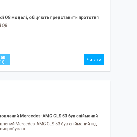
di Q8 моделі, обіцяють представити прототип
на Пекінському автосалоні Auto China 2018
i Q8
рав.
18
новлений Mercedes-AMG CLS 53 був спійманий
під час випробувань
влений Mercedes-AMG CLS 53 був спійманий під
 випробувань