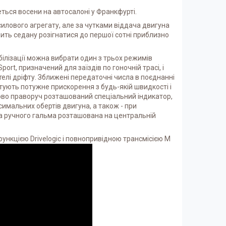
ться восени на автосалоні у Франкфурті.
силового агрегату, але за чутками віддача двигуна
лить седану розігнатися до першої сотні приблизно
білізації можна вибрати один з трьох режимів
ort, призначений для заїздів по гоночній трасі, і
елі дріфту. Зближені передаточні числа в поєднанні
ують потужне прискорення з будь-якій швидкості і
ово праворуч розташований спеціальний індикатор,
имальних обертів двигуна, а також - при
а ручного гальма розташована на центральній
ункцією Drivelogic і повнопривідною трансмісією M