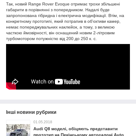
Так, новий Range Rover Evoque отримає трохи збільшені
габарити в порівнянні з попередником. Надалі буде
запропонована гібридна і електрична модифікації. Втім, на
конкретному прототипі, який потрапив в об'єктиви камер,
немає попереджувальних наклейок, а тому, з великою
часткою ймовірності, він оснащений новим 2-літровим
турбомотором потужністю від 200 до 250 к. с.
Інші новини рубрики
01.05.2018
Audi Q8 моделі, обіцяють представити
прототип на Пекінському автосалоні Auto