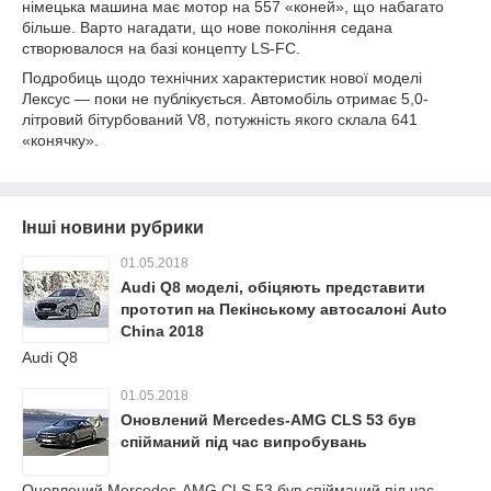
німецька машина має мотор на 557 «коней», що набагато
більше. Варто нагадати, що нове покоління седана
створювалося на базі концепту LS-FC.
Подробиць щодо технічних характеристик нової моделі
Лексус — поки не публікується. Автомобіль отримає 5,0-
літровий бітурбований V8, потужність якого склала 641
«конячку».
Інші новини рубрики
01.05.2018
Audi Q8 моделі, обіцяють представити
прототип на Пекінському автосалоні Auto
China 2018
Audi Q8
01.05.2018
Оновлений Mercedes-AMG CLS 53 був
спійманий під час випробувань
Оновлений Mercedes-AMG CLS 53 був спійманий під час