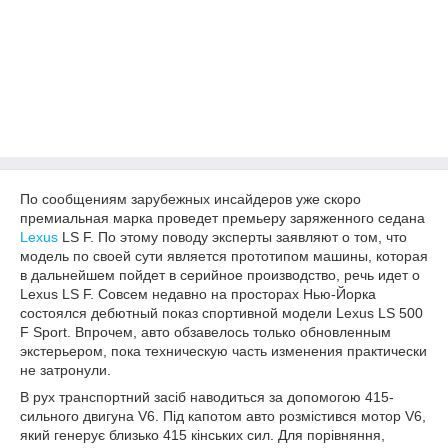
По сообщениям зарубежных инсайдеров уже скоро
премиальная марка проведет премьеру заряженного седана
Lexus
LS F. По этому поводу эксперты заявляют о том, что
модель по своей сути является прототипом машины, которая
в дальнейшем пойдет в серийное производство, речь идет о
Lexus LS F. Совсем недавно на просторах Нью-Йорка
состоялся дебютный показ спортивной модели Lexus LS 500
F Sport. Впрочем, авто обзавелось только обновленным
экстерьером, пока техническую часть изменения практически
не затронули.
В рух транспортний засіб наводиться за допомогою 415-
сильного двигуна V6. Під капотом авто розмістився мотор V6,
який генерує близько 415 кінських сил. Для порівняння,