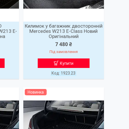
D
Килимок у багажник двосторонній
W213 E-
Mercedes W213 E-Class Новий
ьна
Оригінальний
7 480 ₴
Під замовлення
Купити
1923.23
Новинка