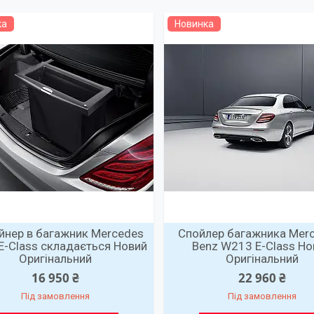
ка
Новинка
йнер в багажник Mercedes
Спойлер багажника Mer
E-Class складається Новий
Benz W213 E-Class Но
Оригінальний
Оригінальний
16 950 ₴
22 960 ₴
Під замовлення
Під замовлення