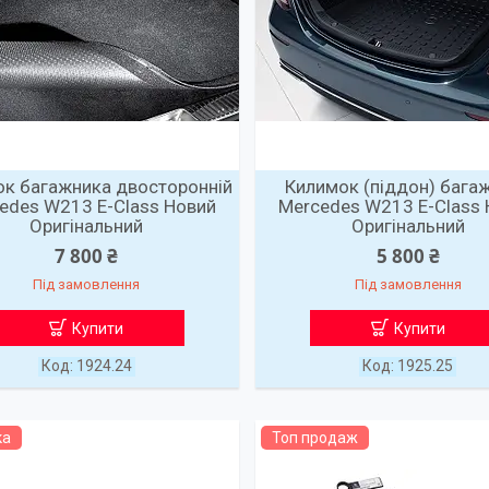
к багажника двосторонній
Килимок (піддон) бага
edes W213 E-Class Новий
Mercedes W213 E-Class
Оригінальний
Оригінальний
7 800 ₴
5 800 ₴
Під замовлення
Під замовлення
Купити
Купити
1924.24
1925.25
ка
Топ продаж