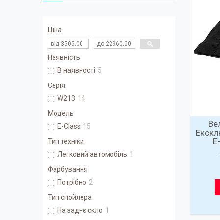
Ціна
Наявність
В наявності
5
Серія
W213
14
Модель
Ве
E-Class
15
Екскл
E
Тип техніки
Легковий автомобіль
1
Фарбування
Потрібно
2
Тип спойлера
На заднє скло
1