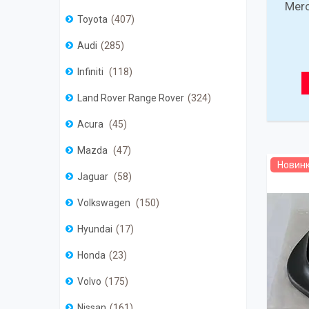
Mer
Toyota
407
Audi
285
Infiniti
118
Land Rover Range Rover
324
Acura
45
Mazda
47
Новин
Jaguar
58
Volkswagen
150
Hyundai
17
Honda
23
Volvo
175
Nissan
161