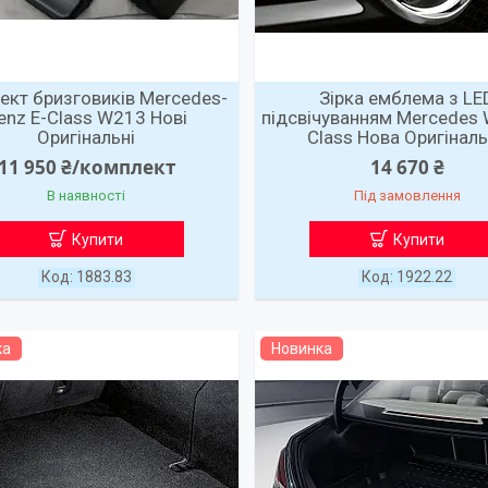
ект бризговиків Mercedes-
Зірка емблема з LE
enz E-Class W213 Нові
підсвічуванням Mercedes 
Оригінальні
Class Нова Оригінал
11 950 ₴/комплект
14 670 ₴
В наявності
Під замовлення
Купити
Купити
1883.83
1922.22
ка
Новинка