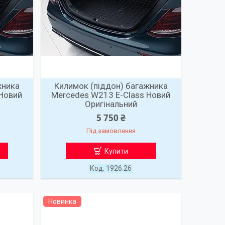
жника
Килимок (піддон) багажника
 Новий
Mercedes W213 E-Class Новий
Оригінальний
5 750 ₴
Під замовлення
Купити
1926.26
Новинка