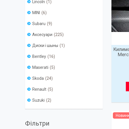
Lincoln
1
MINI
6
Subaru
9
Аксесуари
225
Диски і шыны
1
Килимо
Merc
Bentley
16
Maserati
5
Skoda
24
Renault
5
Suzuki
2
Новин
Фільтри