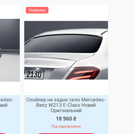
Новинка
cedes-
Спойлер на заднє скло Mercedes-
вий
Benz W213 E-Class Новий
Оригінальний
18 960 ₴
Під замовлення