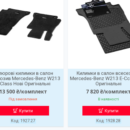
люрові килимки в салон
Килимки в салон всесе
юзив Mercedes-Benz W213
Mercedes-Benz W213 E-Ccl
-Class Нові Оригінальні
Оригінальні
13 500 ₴/комплект
7 820 ₴/комплек
Під замовлення
В наявності
Купити
Купити
1927.27
1928.28