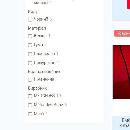
консолі
1
Колір
Чорний
6
Матеріал
Новин
Велюр
1
Гума
2
Пластмаса
1
Поліуретан
1
Країна виробник
Німеччина
1
Виробник
MERCEDES
10
Mercedes-Benz
5
Merci
1
Емб
4ma