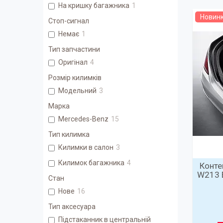
На кришку багажника
1
Новин
Стоп-сигнал
Немає
1
Тип запчастини
Оригінал
4
Розмір килимків
Модельний
3
Марка
Mercedes-Benz
15
Тип килимка
Килимки в салон
3
Килимок багажника
4
Конте
W213 
Стан
Нове
16
Тип аксесуара
Підстаканник в центральній