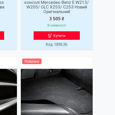
ss
консолі Mercedes-Benz E W213/
ва
W205/ GLC X253/ C253 Новий
Оригінальний
3 505 ₴
В наявності
Купити
1836.36
Новинка