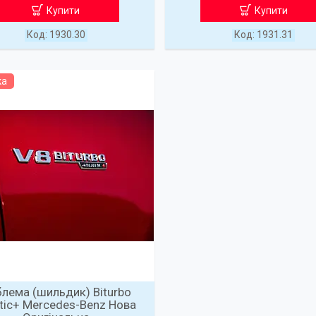
Купити
Купити
1930.30
1931.31
ка
лема (шильдик) Biturbo
tic+ Mercedes-Benz Нова