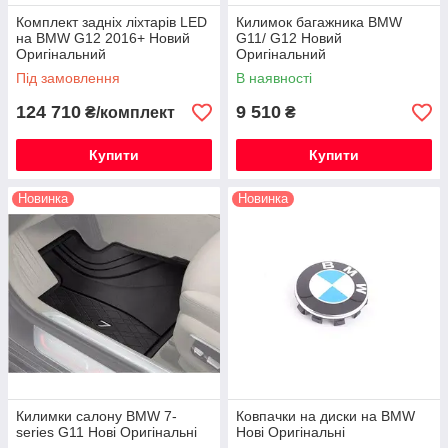
Комплект задніх ліхтарів LED
Килимок багажника BMW
на BMW G12 2016+ Новий
G11/ G12 Новий
Оригінальний
Оригінальний
Під замовлення
В наявності
124 710
9 510
₴/комплект
₴
Купити
Купити
Новинка
Новинка
Килимки салону BMW 7-
Ковпачки на диски на BMW
series G11 Нові Оригінальні
Нові Оригінальні