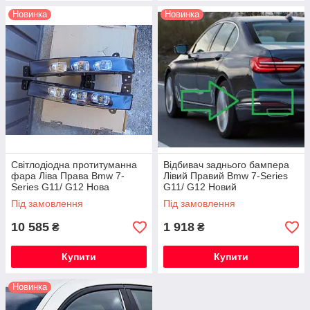
Новинка
Новинка
Світлодіодна протитуманна
Відбивач заднього бампера
фара Ліва Права Bmw 7-
Лівий Правий Bmw 7-Series
Series G11/ G12 Нова
G11/ G12 Новий
Оригінальна
Оригінальний
Під замовлення
Під замовлення
10 585
1 918
₴
₴
Купити
Купити
Новинка