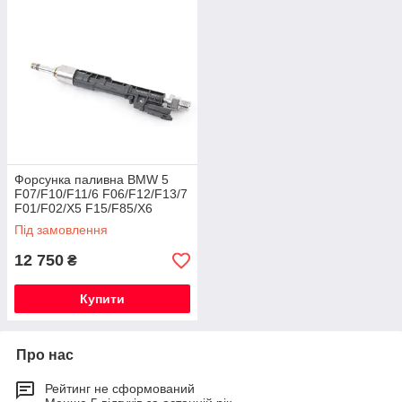
Форсунка паливна BMW 5
F07/F10/F11/6 F06/F12/F13/7
F01/F02/X5 F15/F85/X6
F16/F86
Під замовлення
12 750
₴
Купити
Про нас
Рейтинг не сформований