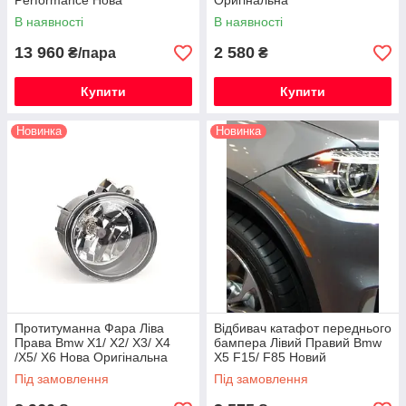
Performance Нова
Оригінальна
Оригінальна
В наявності
В наявності
13 960
2 580
₴/пара
₴
Купити
Купити
Новинка
Новинка
Протитуманна Фара Ліва
Відбивач катафот переднього
Права Bmw X1/ X2/ X3/ X4
бампера Лівий Правий Bmw
/X5/ X6 Нова Оригінальна
X5 F15/ F85 Новий
Оригінальний
Під замовлення
Під замовлення