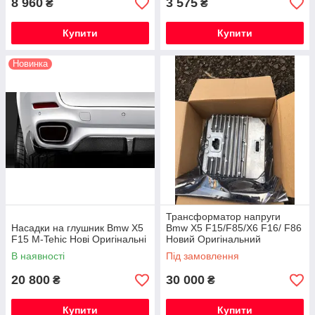
8 960
3 575
₴
₴
Купити
Купити
Новинка
Трансформатор напруги
Насадки на глушник Bmw X5
Bmw X5 F15/F85/X6 F16/ F86
F15 M-Tehic Нові Оригінальні
Новий Оригінальний
В наявності
Під замовлення
20 800
30 000
₴
₴
Купити
Купити