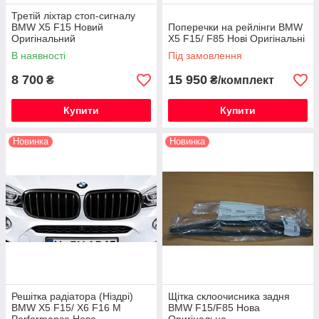
Третій ліхтар стоп-сигналу
BMW X5 F15 Новий
Поперечки на рейлінги BMW
Оригінальний
X5 F15/ F85 Нові Оригінальні
В наявності
Під замовлення
8 700
15 950
₴
₴/комплект
Купити
Купити
Новинка
Новинка
Решітка радіатора (Ніздрі)
Щітка склоочисника задня
BMW X5 F15/ X6 F16 M
BMW F15/F85 Нова