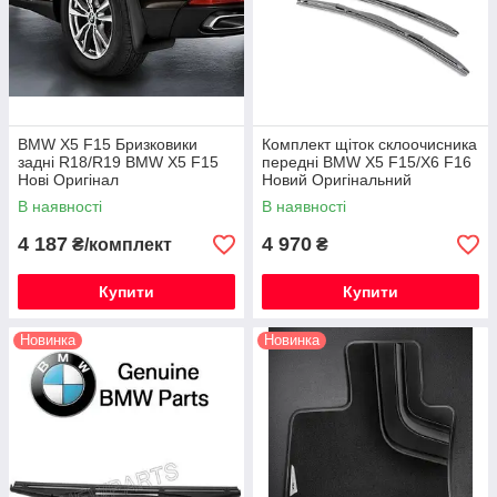
BMW X5 F15 Бризковики
Комплект щіток склоочисника
задні R18/R19 BMW X5 F15
передні BMW X5 F15/X6 F16
Нові Оригінал
Новий Оригінальний
В наявності
В наявності
4 187
4 970
₴/комплект
₴
Купити
Купити
Новинка
Новинка