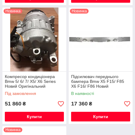
Новинка
Новинка
Компресор кондиціонера
Підсилювач переднього
Bmw 5/ 6/ 7/ X5/ X6 Series
бампера Bmw X5 F15/ F85
Новий Оригінальний
X6 F16/ F86 Новий
Оригінальний
Під замовлення
В наявності
51 860
17 360
₴
₴
Купити
Купити
Новинка