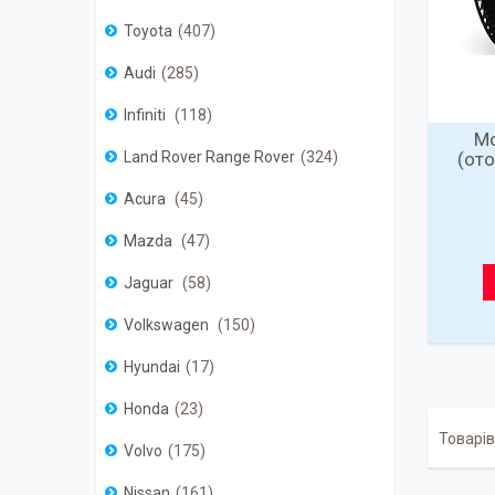
Toyota
407
Audi
285
Infiniti
118
Мо
(от
Land Rover Range Rover
324
Acura
45
Mazda
47
Jaguar
58
Volkswagen
150
Hyundai
17
Honda
23
Volvo
175
Nissan
161