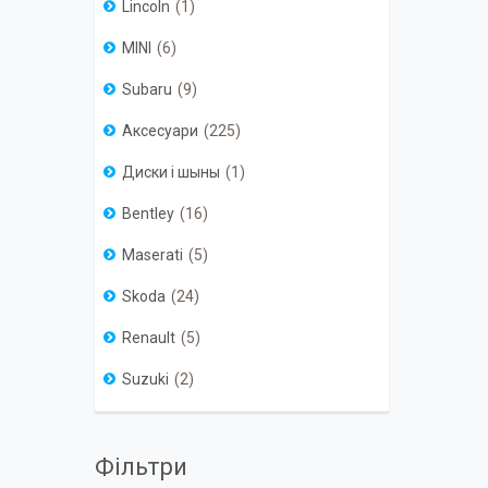
Lincoln
1
MINI
6
Subaru
9
Аксесуари
225
Диски і шыны
1
Bentley
16
Maserati
5
Skoda
24
Renault
5
Suzuki
2
Фільтри