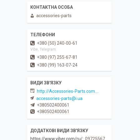
accessories-parts
+380 (50) 240-00-61
Vibe, Telegram
+380 (97) 255-67-81
+380 (99) 163-07-24
http://Accessories-Parts.com.ua
accessories-parts@i.ua
+380502400061
+380502400061
https://www.viber.com/ru/
0972556781