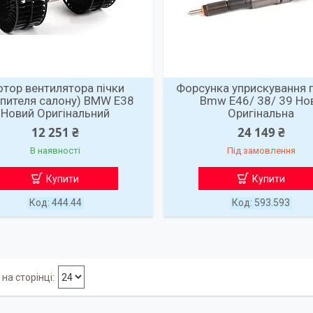
тор вентилятора пічки
Форсунка уприскування 
опителя салону) BMW E38
Bmw E46/ 38/ 39 Но
Новий Оригінальний
Оригінальна
12 251 ₴
24 149 ₴
В наявності
Під замовлення
Купити
Купити
444.44
593.593