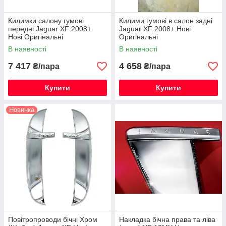
Килимки салону гумові
Килими гумові в салон задні
передні Jaguar XF 2008+
Jaguar XF 2008+ Нові
Нові Оригінальні
Оригінальні
В наявності
В наявності
7 417
4 658
₴/пара
₴/пара
Купити
Купити
Новинка
Повітропроводи бічні Хром
Накладка бічна права та ліва