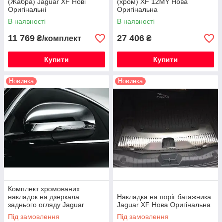
(Жабра) Jaguar XF Нові
(хром) XF 12MY Нова
Оригінальні
Оригінальна
В наявності
В наявності
11 769
27 406
₴/комплект
₴
Купити
Купити
Новинка
Новинка
Комплект хромованих
накладок на дзеркала
Накладка на поріг багажника
заднього огляду Jaguar
Jaguar XF Нова Оригінальна
XJ/Jaguar X Новий
Під замовлення
Під замовлення
Оригінальний