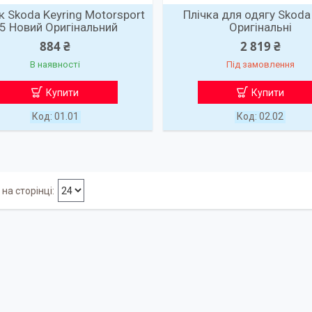
к Skoda Keyring Motorsport
Плічка для одягу Skoda
5 Новий Оригінальний
Оригінальні
884 ₴
2 819 ₴
В наявності
Під замовлення
Купити
Купити
01.01
02.02