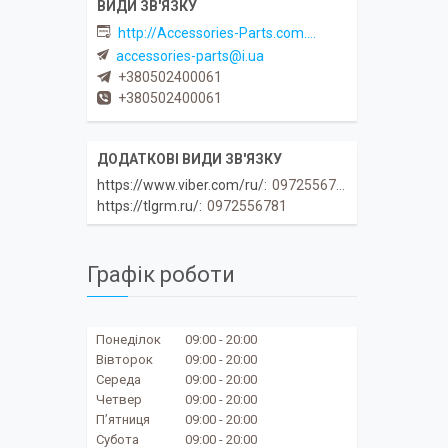
http://Accessories-Parts.com.ua
accessories-parts@i.ua
+380502400061
+380502400061
https://www.viber.com/ru/
0972556781
https://tlgrm.ru/
0972556781
Графік роботи
Понеділок
09:00
20:00
Вівторок
09:00
20:00
Середа
09:00
20:00
Четвер
09:00
20:00
Пʼятниця
09:00
20:00
Субота
09:00
20:00