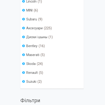
Lincoln
1
MINI
6
Subaru
9
Аксесуари
225
Диски і шыны
1
Bentley
16
Maserati
5
Skoda
24
Renault
5
Suzuki
2
Фільтри