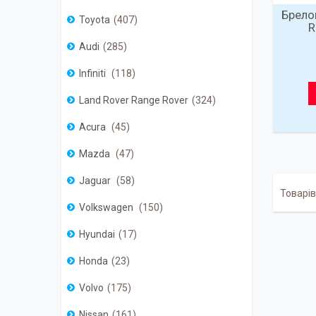
Брело
Toyota
407
R
Audi
285
Infiniti
118
Land Rover Range Rover
324
Acura
45
Mazda
47
Jaguar
58
Volkswagen
150
Hyundai
17
Honda
23
Volvo
175
Nissan
161