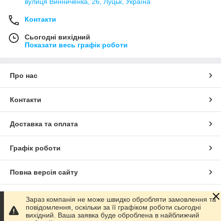
вулиця Винниченка, 26, Луцьк, Україна
Контакти
Сьогодні вихідний
Показати весь графік роботи
Про нас
Контакти
Доставка та оплата
Графік роботи
Повна версія сайту
Сайт створено на маркетплейсі
Prom.ua
Зараз компанія не може швидко обробляти замовлення та
повідомлення, оскільки за її графіком роботи сьогодні
вихідний. Ваша заявка буде оброблена в найближчий
Політика конфіденційності