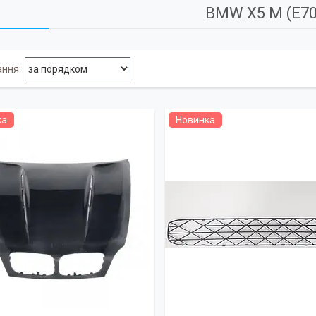
BMW X5 M (E70
ка
Новинка