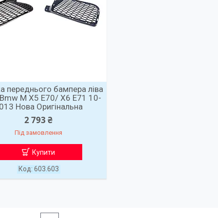
а переднього бампера ліва
 Bmw M X5 E70/ X6 E71 10-
013 Нова Оригінальна
2 793 ₴
Під замовлення
Купити
603.603