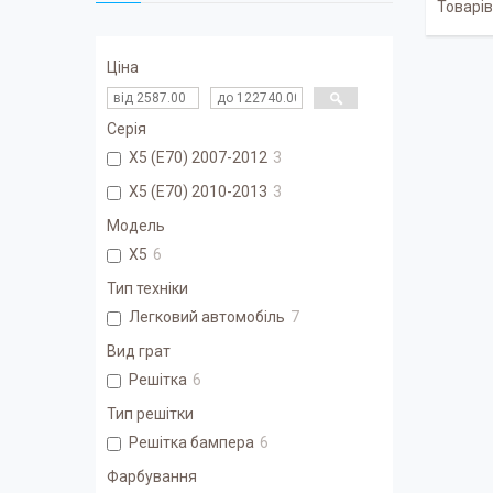
Ціна
Серія
X5 (E70) 2007-2012
3
X5 (E70) 2010-2013
3
Модель
X5
6
Тип техніки
Легковий автомобіль
7
Вид грат
Решітка
6
Тип решітки
Решітка бампера
6
Фарбування