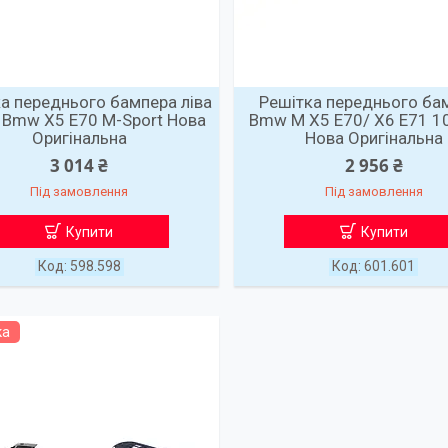
а переднього бампера ліва
Решітка переднього ба
 Bmw X5 E70 M-Sport Нова
Bmw M X5 E70/ X6 E71 1
Оригінальна
Нова Оригінальна
3 014 ₴
2 956 ₴
Під замовлення
Під замовлення
Купити
Купити
598.598
601.601
ка