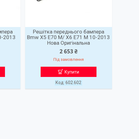
мпера
Решітка переднього бампера
0-2013
Bmw X5 E70 M/ X6 E71 M 10-2013
Нова Оригінальна
2 653 ₴
Під замовлення
Купити
602.602