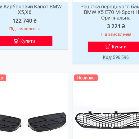
й Карбоновий Капот BMW
Решітка переднього ба
X5,X6
BMW X5 E70 M-Sport 
Оригінальна
122 740 ₴
3 221 ₴
Під замовлення
Під замовлення
Купити
Купити
596.596
ка
Новинка