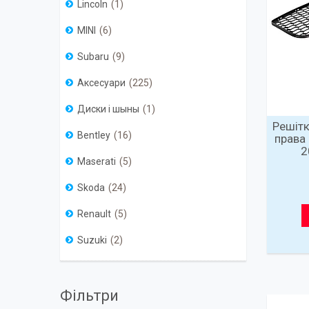
Lincoln
1
MINI
6
Subaru
9
Аксесуари
225
Диски і шыны
1
Решітк
Bentley
16
права
2
Maserati
5
Skoda
24
Renault
5
Suzuki
2
Фільтри