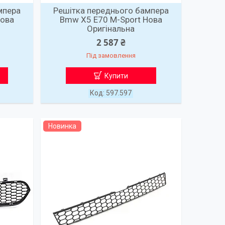
мпера
Решітка переднього бампера
Нова
Bmw X5 E70 M-Sport Нова
Оригінальна
2 587 ₴
Під замовлення
Купити
597.597
Новинка