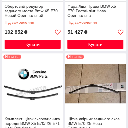
Обертовий редуктор
Фара Ліва Права BMW X5
заднього моста Bmw X5 E70
E70 Рестайлінг Нова
Новий Оригінальний
Оригінальна
Під замовлення
Під замовлення
102 852
51 427
₴
₴
Купити
Купити
Новинка
Новинка
Комплект щіток склоочисника
Щітка двірник заднього скла
передні BMW X5 E70/ X6 E71
BMW E70 X5 Нова