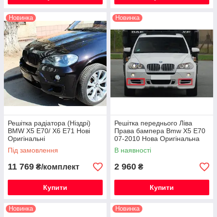
Новинка
Новинка
Решітка радіатора (Ніздрі)
Решітка переднього Ліва
BMW X5 E70/ X6 E71 Нові
Права бампера Bmw X5 E70
Оригінальні
07-2010 Нова Оригінальна
Під замовлення
В наявності
11 769
2 960
₴/комплект
₴
Купити
Купити
Новинка
Новинка