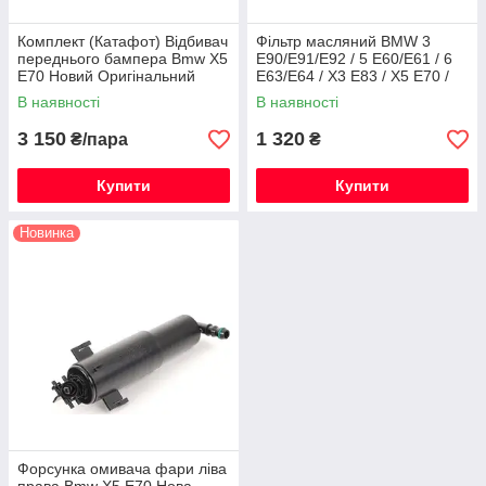
Комплект (Катафот) Відбивач
Фільтр масляний BMW 3
переднього бампера Bmw X5
E90/E91/E92 / 5 E60/E61 / 6
E70 Новий Оригінальний
E63/E64 / X3 E83 / X5 E70 /
X6 E71
В наявності
В наявності
3 150
1 320
₴/пара
₴
Купити
Купити
Новинка
Форсунка омивача фари ліва