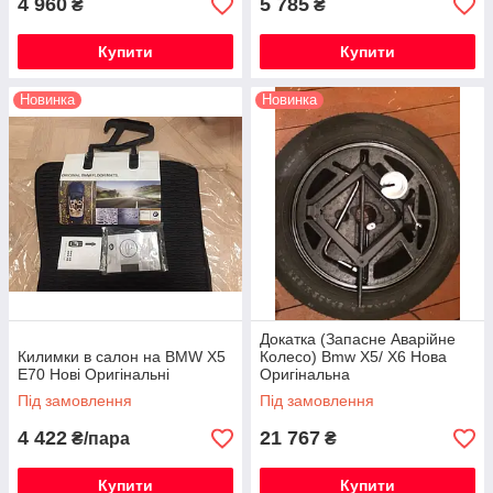
4 960
5 785
₴
₴
Купити
Купити
Новинка
Новинка
Докатка (Запасне Аварійне
Килимки в салон на BMW X5
Колесо) Bmw X5/ X6 Нова
E70 Нові Оригінальні
Оригінальна
Під замовлення
Під замовлення
4 422
21 767
₴/пара
₴
Купити
Купити