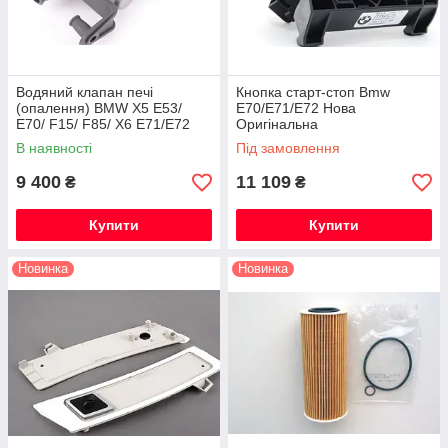
Водяний клапан печі
Кнопка старт-стоп Bmw
(опалення) BMW X5 E53/
E70/E71/E72 Нова
E70/ F15/ F85/ X6 E71/E72
Оригінальна
/F16/F85 Новий
В наявності
Під замовлення
Оригінальний
9 400
11 109
₴
₴
Купити
Купити
Новинка
Новинка