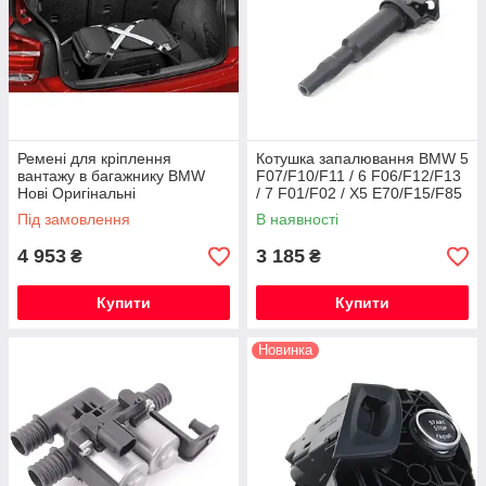
Ремені для кріплення
Котушка запалювання BMW 5
вантажу в багажнику BMW
F07/F10/F11 / 6 F06/F12/F13
Нові Оригінальні
/ 7 F01/F02 / X5 E70/F15/F85
/ X6 E71/F16/F86
Під замовлення
В наявності
4 953
3 185
₴
₴
Купити
Купити
Новинка