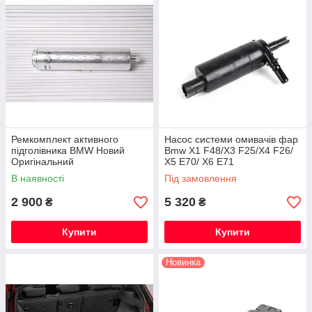
Ремкомплект активного
Насос системи омивачів фар
підголівника BMW Новий
Bmw X1 F48/X3 F25/X4 F26/
Оригінальний
X5 E70/ X6 E71
В наявності
Під замовлення
2 900
5 320
₴
₴
Купити
Купити
Новинка