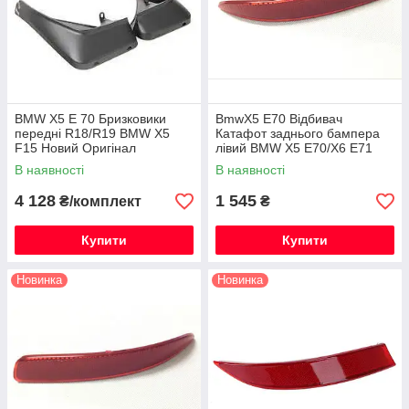
BMW X5 E 70 Бризковики
BmwX5 E70 Відбивач
передні R18/R19 BMW X5
Катафот заднього бампера
F15 Новий Оригінал
лівий BMW X5 E70/X6 E71
Новий Оригінал
В наявності
В наявності
4 128
1 545
₴/комплект
₴
Купити
Купити
Новинка
Новинка