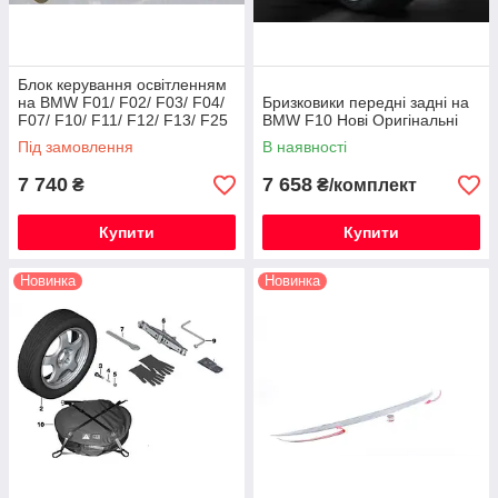
Блок керування освітленням
на BMW F01/ F02/ F03/ F04/
Бризковики передні задні на
F07/ F10/ F11/ F12/ F13/ F25
BMW F10 Нові Оригінальні
Під замовлення
В наявності
7 740
7 658
₴
₴/комплект
Купити
Купити
Новинка
Новинка