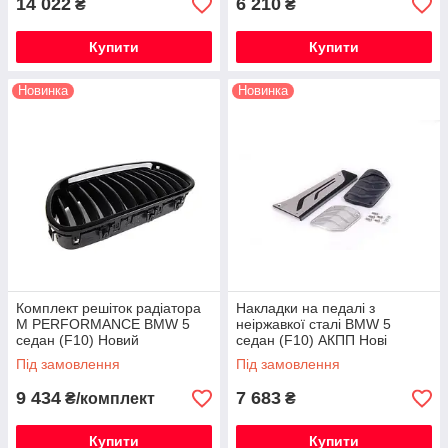
14 022
6 210
₴
₴
Купити
Купити
Новинка
Новинка
Комплект решіток радіатора
Накладки на педалі з
M PERFORMANCE BMW 5
неіржавкої сталі BMW 5
седан (F10) Новий
седан (F10) АКПП Нові
Оригінальний
Оригінальні
Під замовлення
Під замовлення
9 434
7 683
₴/комплект
₴
Купити
Купити