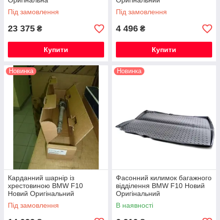
Оригінальна
Оригінальний
Під замовлення
Під замовлення
23 375
4 496
₴
₴
Купити
Купити
Новинка
Новинка
Карданний шарнір із
Фасонний килимок багажного
хрестовиною BMW F10
відділення BMW F10 Новий
Новий Оригінальний
Оригінальний
Під замовлення
В наявності