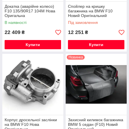
Докатка (аварійне колесо)
Спойлер на кришку
F10 135/90R17 104M Нова
багажника на BMW F10
Оригальна
Новий Оригінальний
В наявності
Під замовлення
22 409
12 251
₴
₴
Купити
Купити
Новинка
Корпус дросельної заслінки
Захисний килимок багажника
на BMW F10 Нова
BMW 5 седан (F10) Новий