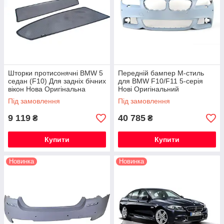
Шторки протисонячні BMW 5
Передній бампер М-стиль
седан (F10) Для задніх бічних
для BMW F10/F11 5-серія
вікон Нова Оригінальна
Нові Оригінальний
Під замовлення
Під замовлення
9 119
40 785
₴
₴
Купити
Купити
Новинка
Новинка