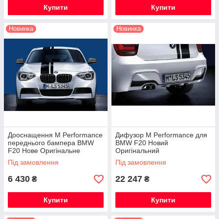
Купити
Купити
Новинка
Новинка
Дооснащення M Performance
Дифузор M Performance для
переднього бампера BMW
BMW F20 Новий
F20 Нове Оригінальне
Оригінальний
Під замовлення
Під замовлення
6 430
22 247
₴
₴
Купити
Купити