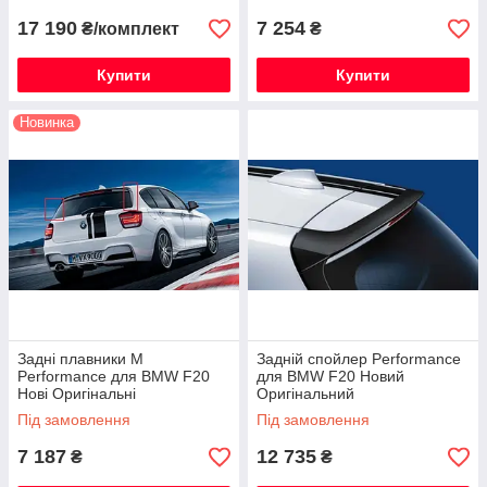
17 190
7 254
₴/комплект
₴
Купити
Купити
Новинка
Задні плавники M
Задній спойлер Performance
Performance для BMW F20
для BMW F20 Новий
Нові Оригінальні
Оригінальний
Під замовлення
Під замовлення
7 187
12 735
₴
₴