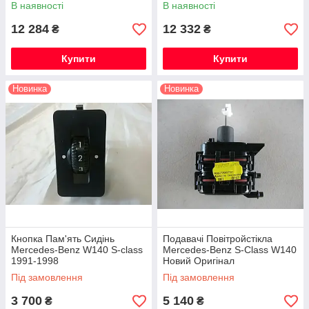
В наявності
В наявності
12 284
12 332
₴
₴
Купити
Купити
Новинка
Новинка
Кнопка Пам'ять Сидінь
Подавачі Повітройстікла
Mercedes-Benz W140 S-class
Mercedes-Benz S-Class W140
1991-1998
Новий Оригінал
A1408004375
Під замовлення
Під замовлення
3 700
5 140
₴
₴