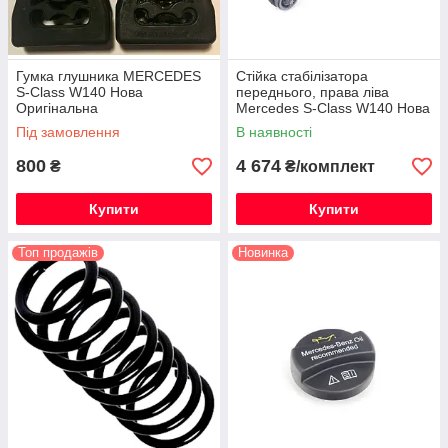
Гумка глушника MERCEDES
Стійка стабілізатора
S-Class W140 Нова
переднього, права ліва
Оригінальна
Mercedes S-Class W140 Нова
Оригінальна
Під замовлення
В наявності
800
4 674
₴
₴/комплект
Купити
Купити
Топ продажів
Новинка