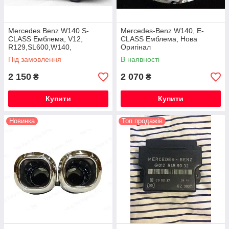
Mercedes Benz W140 S-
Mercedes-Benz W140, E-
CLASS Емблема, V12,
CLASS Емблема, Нова
R129,SL600,W140,
Оригінал
W220,S600 Нова Оригінал
Під замовлення
В наявності
2 150
2 070
₴
₴
Купити
Купити
Новинка
Топ продажів