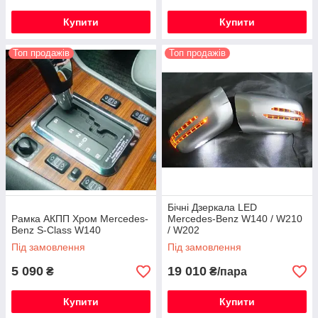
Купити
Купити
Топ продажів
Топ продажів
Бічні Дзеркала LED
Рамка АКПП Хром Mercedes-
Mercedes-Benz W140 / W210
Benz S-Class W140
/ W202
Під замовлення
Під замовлення
5 090
19 010
₴
₴/пара
Купити
Купити