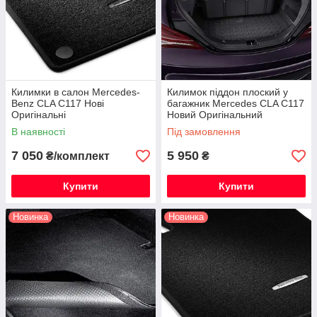
Килимки в салон Mercedes-
Килимок піддон плоский у
Benz CLA C117 Нові
багажник Mercedes CLA C117
Оригінальні
Новий Оригінальний
В наявності
Під замовлення
7 050
5 950
₴/комплект
₴
Купити
Купити
Новинка
Новинка