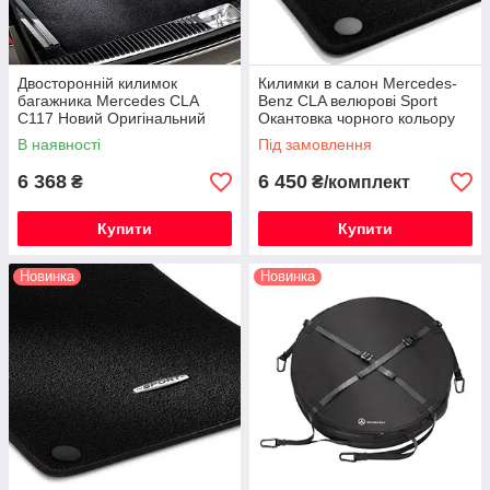
Двосторонній килимок
Килимки в салон Mercedes-
багажника Mercedes CLA
Benz CLA велюрові Sport
C117 Новий Оригінальний
Окантовка чорного кольору
Нові Оригінальні
В наявності
Під замовлення
6 368
6 450
₴
₴/комплект
Купити
Купити
Новинка
Новинка