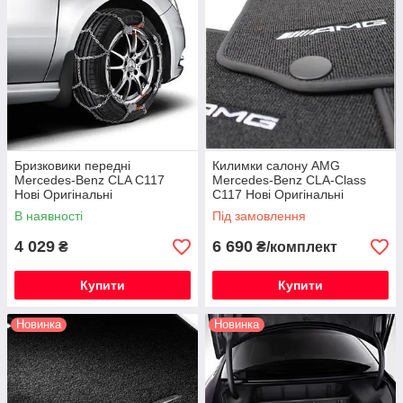
Бризковики передні
Килимки салону AMG
Mercedes-Benz CLA C117
Mercedes-Benz CLA-Class
Нові Оригінальні
C117 Нові Оригінальні
В наявності
Під замовлення
4 029
6 690
₴
₴/комплект
Купити
Купити
Новинка
Новинка