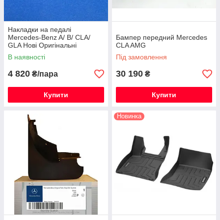
Накладки на педалі
Mercedes-Benz A/ B/ CLA/
Бампер передний Mercedes
GLA Нові Оригінальні
CLA AMG
В наявності
Під замовлення
4 820
30 190
₴/пара
₴
Купити
Купити
Новинка