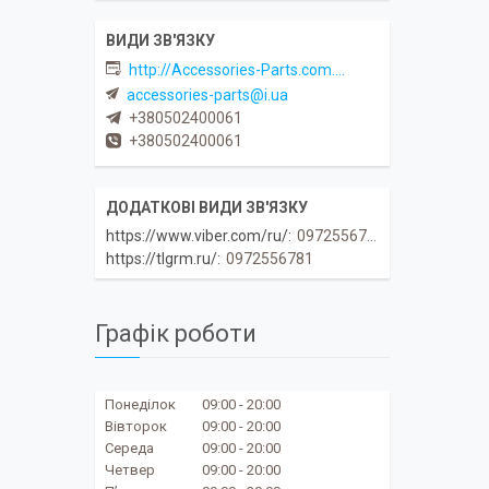
http://Accessories-Parts.com.ua
accessories-parts@i.ua
+380502400061
+380502400061
https://www.viber.com/ru/
0972556781
https://tlgrm.ru/
0972556781
Графік роботи
Понеділок
09:00
20:00
Вівторок
09:00
20:00
Середа
09:00
20:00
Четвер
09:00
20:00