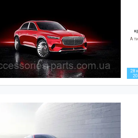
к
А т
28 к
20