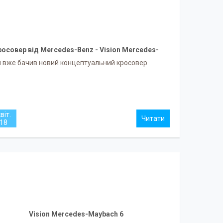
росовер від Mercedes-Benz - Vision Mercedes-
Maybach Ultimate Luxury.
и вже бачив новий концептуальний кросовер
віт.
18
Vision Mercedes-Maybach 6