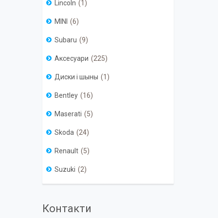
Lincoln
1
MINI
6
Subaru
9
Аксесуари
225
Диски і шыны
1
Bentley
16
Maserati
5
Skoda
24
Renault
5
Suzuki
2
Контакти