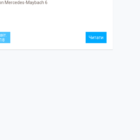
ion Mercedes-Maybach 6
віт.
18