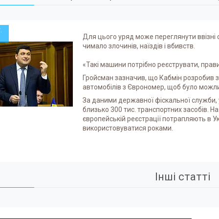
.
Для цього уряд може переглянути ввізні 
чимало злочинів, наїздів і вбивств.
«Такі машини потрібно реєструвати, прави
Гройсман зазначив, що Кабмін розробив з
автомобілів з Єврономер, щоб було можли
За даними державної фіскальної служби, у
близько 300 тис. транспортних засобів. На
європейській реєстрації потрапляють в Ук
використовуватися роками.
Інші статті