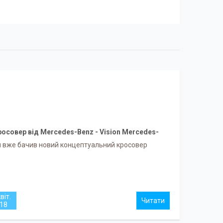
росовер від Mercedes-Benz - Vision Mercedes-
Maybach Ultimate Luxury.
и вже бачив новий концептуальний кросовер
віт.
18