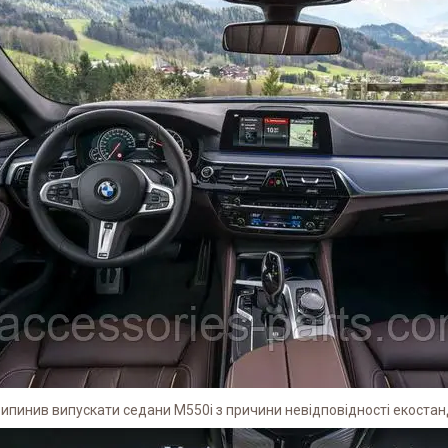
пинив випускати седани M550i з причини невідповідності екоста