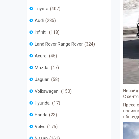
Toyota
407
Audi
285
Infiniti
118
Land Rover Range Rover
324
Acura
45
Mazda
47
Jaguar
58
Инсайде
Volkswagen
150
С сентя
Hyundai
17
Пресс-с
произво
Honda
23
оборуд
Volvo
175
Nissan
161