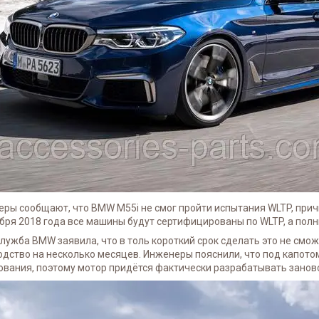
ры сообщают, что BMW M55i не смог пройти испытания WLTP, причи
бря 2018 года все машины будут сертифицированы по WLTP, а полн
лужба BMW заявила, что в толь короткий срок сделать это не смож
дство на несколько месяцев. Инженеры пояснили, что под капото
ования, поэтому мотор придётся фактически разрабатывать занов