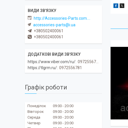
http://Accessories-Parts.com.ua
accessories-parts@i.ua
+380502400061
+380502400061
https://www.viber.com/ru/
0972556781
https://tlgrm.ru/
0972556781
Графік роботи
Понеділок
09:00
20:00
Вівторок
09:00
20:00
Середа
09:00
20:00
Четвер
09:00
20:00