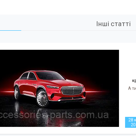
Інші статті
к
А т
28 к
20