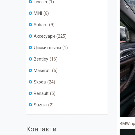
Lincoln
1
MINI
6
Subaru
9
Аксесуари
225
Диски і шыны
1
Bentley
16
Maserati
5
Skoda
24
Renault
5
Suzuki
2
BMW при
Контакти