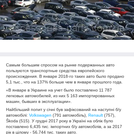
Самым большим спросом на рынке подержанных авто
пользуются транспортные средства европейского
происхождения. В январе 2018-го таких авто было продано
5,1 тыс., что на 137% больше чем в январе прошлого года.
«В январе в Украине на учет было поставлено 11 787
легковых автомобилей, из них 5 163 импортированных
машин, бывших в эксплуатации».
Найбільший попит у січні був зафіксований на наступні б/у
автомобілі:
Volkswagen
(791 автомобіль),
Renault
(757),
Škoda (515). У грудні 2017 року в Україні на облік було
поставлено 6,435 тис. імпортних б/у автомобілів, а за 2017
рік в цілому - 56,744 тис. таких авто.