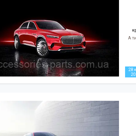
к
А т
28 к
20