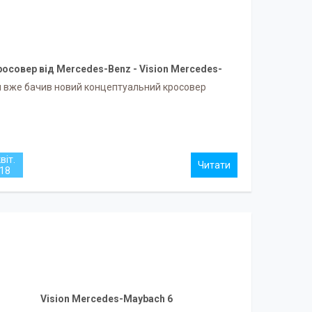
росовер від Mercedes-Benz - Vision Mercedes-
Maybach Ultimate Luxury.
и вже бачив новий концептуальний кросовер
віт.
18
Vision Mercedes-Maybach 6