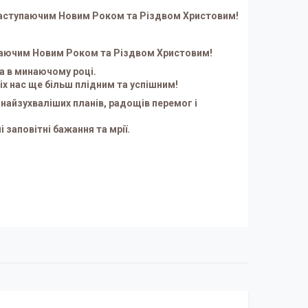
з наступаючим Новим Роком та Різдвом Христовим!
упаючим Новим Роком та Різдвом Христовим!
а в минаючому році.
сіх нас ще більш плідним та успішним!
х найзухваліших планів, радощів перемог і
 заповітні бажання та мрії.