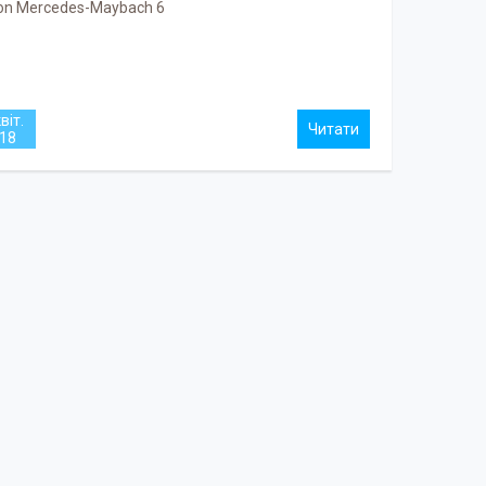
ion Mercedes-Maybach 6
віт.
18