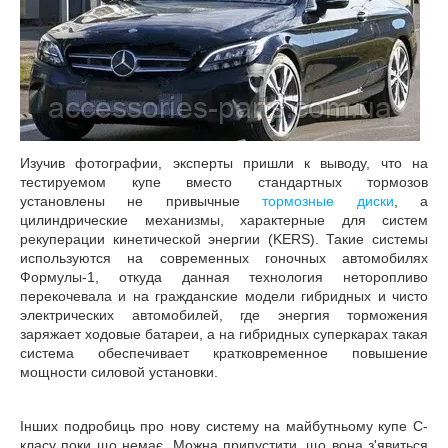
Изучив фотографии, эксперты пришли к выводу, что на
тестируемом купе вместо стандартных тормозов
установлены не привычные
тормозные диски
, а
цилиндрические механизмы, характерные для систем
рекуперации кинетической энергии (KERS). Такие системы
используются на современных гоночных автомобилях
Формулы-1, откуда данная технология неторопливо
перекочевала и на гражданские модели гибридных и чисто
электрических автомобилей, где энергия торможения
заряжает ходовые батареи, а на гибридных суперкарах такая
система обеспечивает кратковременное повышение
мощности силовой установки.
Інших подробиць про нову систему на майбутньому купе С-
класу поки що немає. Можна припустити, що вона з'явиться