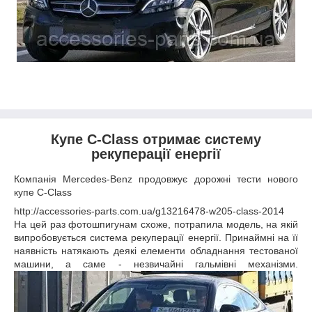
Купе C-Class отримає систему
рекуперації енергії
Компанія Mercedes-Benz продовжує дорожні тести нового
купе C-Class
http://accessories-parts.com.ua/g13216478-w205-class-2014
На цей раз фотошпигунам схоже, потрапила модель, на якій
випробовується система рекуперації енергії. Принаймні на її
наявність натякають деякі елементи обладнання тестованої
машини, а саме - незвичайні гальмівні механізми.