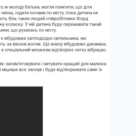
го ж молоді батьки, могли помітити, що діти
менш, їздити ночами по місту, поки дитина не
яють біль таких людей співробітники Форд
ну колиску. У ній дитина буде переживати такий
шини, що рухалась по місту.
 вбудовані світлодіодні світильники, які
ь за вікном вогнів. Ще внизу вбудовані динаміки,
а спеціальний механізм відтворює легку вібрацію,
іє запам'ятовувати і імітувати кращий для малюка
 міцніше все заснув і буде відтворювати саме їх