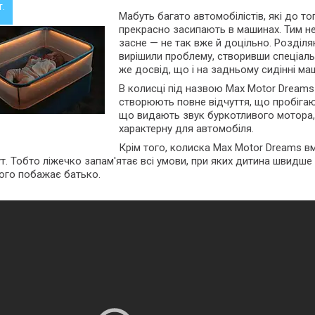
т.
Мабуть багато автомобілістів, які до то
прекрасно засипають в машинах. Тим не 
засне — не так вже й доцільно. Розділ
вирішили проблему, створивши спеціаль
же досвід, що і на задньому сидінні ма
В колисці під назвою Max Motor Dreams є
створюють повне відчуття, що пробігают
що видають звук буркотливого мотора, 
характерну для автомобіля.
Крім того, колиска Max Motor Dreams вм
. Тобто ліжечко запам'ятає всі умови, при яких дитина швидше і
ого побажає батько.