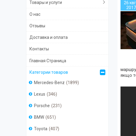
Товары и услуги
26 кві
2017
О нас
Отзывы
Доставка и оплата
Контакты
Главная Страница
маршрут
Категории товаров
якщо т
Mercedes-Benz
1899
Lexus
346
Porsche
231
BMW
651
Toyota
407