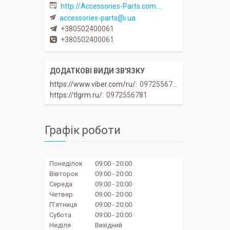
http://Accessories-Parts.com.ua
accessories-parts@i.ua
+380502400061
+380502400061
https://www.viber.com/ru/
0972556781
https://tlgrm.ru/
0972556781
Графік роботи
Понеділок
09:00
20:00
Вівторок
09:00
20:00
Середа
09:00
20:00
Четвер
09:00
20:00
Пʼятниця
09:00
20:00
Субота
09:00
20:00
Неділя
Вихідний