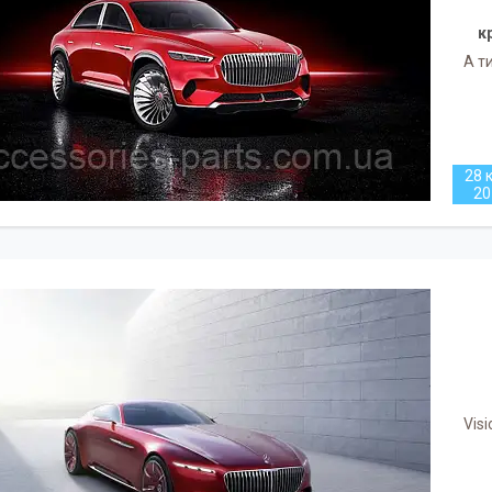
к
А т
28 к
20
Vis