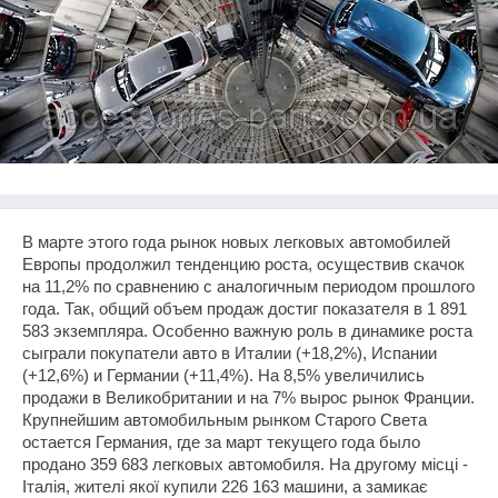
В марте этого года рынок новых легковых автомобилей
Европы продолжил тенденцию роста, осуществив скачок
на 11,2% по сравнению с аналогичным периодом прошлого
года. Так, общий объем продаж достиг показателя в 1 891
583 экземпляра. Особенно важную роль в динамике роста
сыграли покупатели авто в Италии (+18,2%), Испании
(+12,6%) и Германии (+11,4%). На 8,5% увеличились
продажи в Великобритании и на 7% вырос рынок Франции.
Крупнейшим автомобильным рынком Старого Света
остается Германия, где за март текущего года было
продано 359 683 легковых автомобиля. На другому місці -
Італія, жителі якої купили 226 163 машини, а замикає