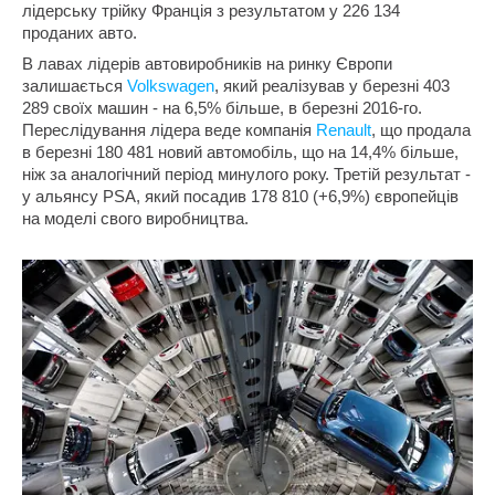
лідерську трійку Франція з результатом у 226 134
проданих авто.
В лавах лідерів автовиробників на ринку Європи
залишається
Volkswagen
, який реалізував у березні 403
289 своїх машин - на 6,5% більше, в березні 2016-го.
Переслідування лідера веде компанія
Renault
, що продала
в березні 180 481 новий автомобіль, що на 14,4% більше,
ніж за аналогічний період минулого року. Третій результат -
у альянсу PSA, який посадив 178 810 (+6,9%) європейців
на моделі свого виробництва.