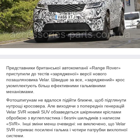
Представники британської автокомпанії «Range Rover»
приступили до тестів «зарядженої» версії нового
позашляховика Velar. Швидше за все, «заряджений» крос
укомплектують більш ефективними гальмівними
механізмами.
Фотошпигунам не вдалося підійти ближче, щоб підглянути
нутрощі кросовера. Але виходячи з попередніх генерацій
Velar SVR новий SUV обзаведеться шкіряними кріслами
обробкою з вуглепластика і безліч шильдиків з написом
«SVR». Інші зміни менш очевидні: не виключено, що Velar
SVR отримає посилені гальма і чотири патрубки вихлопної
системи.