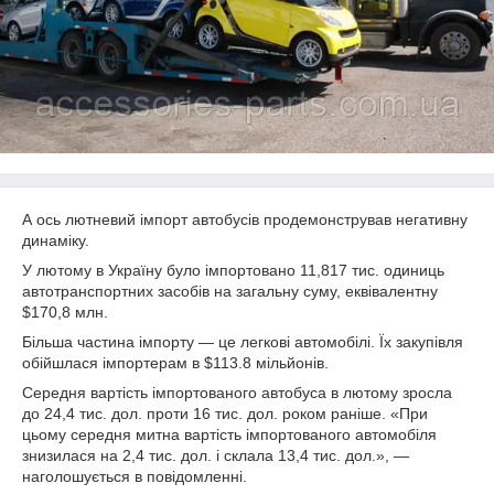
А ось лютневий імпорт автобусів продемонстрував негативну
динаміку.
У лютому в Україну було імпортовано 11,817 тис. одиниць
автотранспортних засобів на загальну суму, еквівалентну
$170,8 млн.
Більша частина імпорту — це легкові автомобілі. Їх закупівля
обійшлася імпортерам в $113.8 мільйонів.
Середня вартість імпортованого автобуса в лютому зросла
до 24,4 тис. дол. проти 16 тис. дол. роком раніше. «При
цьому середня митна вартість імпортованого автомобіля
знизилася на 2,4 тис. дол. і склала 13,4 тис. дол.», —
наголошується в повідомленні.