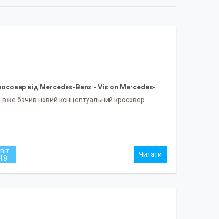
росовер від Mercedes-Benz - Vision Mercedes-
Maybach Ultimate Luxury.
и вже бачив новий концептуальний кросовер
віт.
18