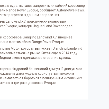
пеха в суде, пытаясь запретить китайский кроссовер
ли Range Rover Evoque, сообщает Automotive News.
что прогресса в данном вопросе нет.
овер Landwind X7, практически полностью
r Evoque, концерн Jaguar Land Rover подал
 кроссовера Jiangling Landwind X7, внешнее
вано с автомобиля Range Rover Evoque.
ngling Motor, которая выпускает Jiangling Landwind
ализовываться на рынке Китая еще в 2014 году
Модели имеют одинаковое строение кузова,
тирициліндровий бензиновий двигун. Її двигун має
 споживачів дана модель користується високим
ик намагається боротися з поширенням китайських
актично в три рази дешевше Evoque.