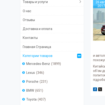
Товары и услуги
26 кві
2017
О нас
Отзывы
Доставка и оплата
Контакты
Главная Страница
и авто
Категории товаров
похожую
Mercedes-Benz
1899
Китайсь
об'єм д
Lexus
346
попитом
підробо
Porsche
231
BMW
651
Toyota
407