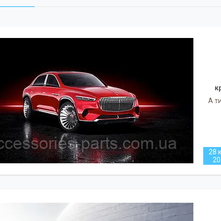
к
А т
28 к
20