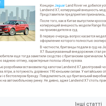
т.
Концерн
Jaguar
Land Rover не добился ус
Landwind X7, копирующий внешность моде
Представители предприятия признались, 
После того, как в Китае выпустили кросс
копирующий внешность модели Range Rove
на производителя в суд.
В первую очередь вопрос касается модели
оформление которого полностью скопиро
В частности, британцы подали в суд на Jia
X7. Вышеуказанный внедорожник стал ре
любители еще тогда заметили сходство с британским оригиналом. 
 заднюю оптику, характерные полосы сбоку кузова.
кі розробники встановили під капотом Landwind X7 дволітровий чо
ва літри, а потужність дорівнює 190 кінським силам. У китайських
 і є бестселером бренду. Повідомляється, що британський виробн
к на автомобільному ринку. Не дивно, адже Landwind X7 стоїть пр
Інші статті