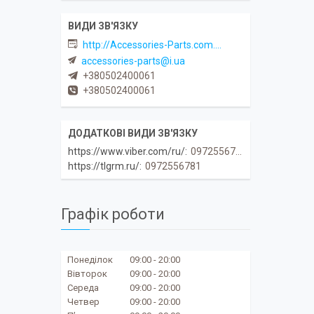
http://Accessories-Parts.com.ua
accessories-parts@i.ua
+380502400061
+380502400061
https://www.viber.com/ru/
0972556781
https://tlgrm.ru/
0972556781
Графік роботи
Понеділок
09:00
20:00
Вівторок
09:00
20:00
Середа
09:00
20:00
Четвер
09:00
20:00