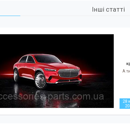
Інші статті
к
А т
28 к
20