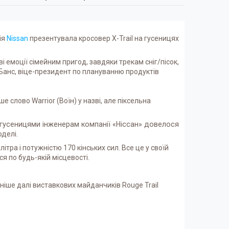
ія
Nissan
презентувала кросовер X-Trail на гусеницях
ві емоції сімейним пригод, завдяки трекам сніг/пісок,
л Банс, віце-президент по плануванню продуктів
 слово Warrior (Воїн) у назві, але піксельна
гусеницями інженерам компанії «Ніссан» довелося
делі.
тра і потужністю 170 кінських сил. Все це у своїй
я по будь-якій місцевості.
ніше далі виставкових майданчиків Rouge Trail