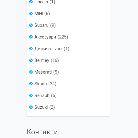
Lincoln
1
MINI
6
Subaru
9
Аксесуари
225
Диски і шыны
1
Bentley
16
Maserati
5
Skoda
24
Renault
5
Suzuki
2
Контакти