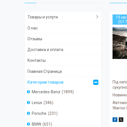
Товары и услуги
19 кві
2017
О нас
Отзывы
Доставка и оплата
Контакты
Главная Страница
Під кап
Категории товаров
сукупно
Mercedes-Benz
1899
Новинка
Автомоб
Lexus
346
Warrior 
Porsche
231
BMW
651