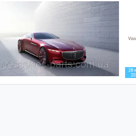
Vis
28 к
20