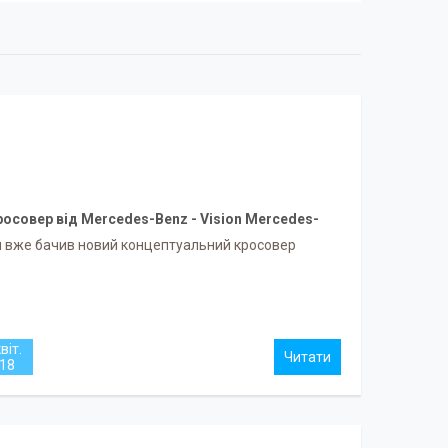
росовер від Mercedes-Benz - Vision Mercedes-
Maybach Ultimate Luxury.
и вже бачив новий концептуальний кросовер
віт.
18