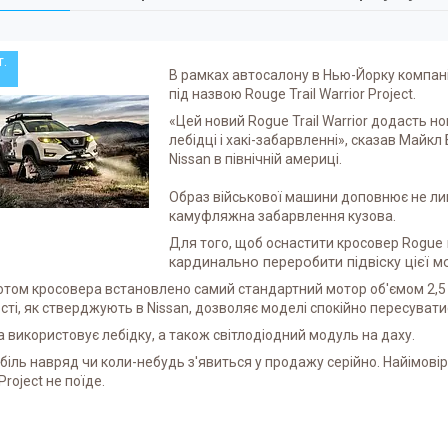
т.
В рамках автосалону в Нью-Йорку компан
під назвою Rouge Trail Warrior Project.
«Цей новий Rogue Trail Warrior додасть но
лебідці і хакі-забарвленні», сказав Майк
Nissan в північній америці.
Образ військової машини доповнює не лише
камуфляжна забарвлення кузова.
Для того, щоб оснастити кросовер Rogue
кардинально переробити підвіску цієї мо
отом кросовера встановлено самий стандартний мотор об'ємом 2,5 лі
сті, як стверджують в Nissan, дозволяє моделі спокійно пересуватис
 використовує лебідку, а також світлодіодний модуль на даху.
іль навряд чи коли-небудь з'явиться у продажу серійно. Найімовір
Project не поїде.